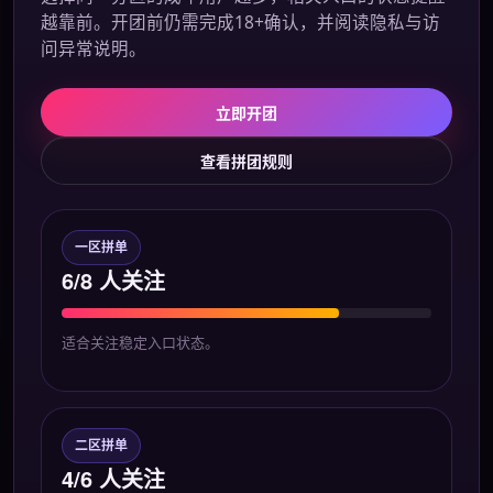
越靠前。开团前仍需完成18+确认，并阅读隐私与访
问异常说明。
立即开团
查看拼团规则
一区拼单
6/8 人关注
适合关注稳定入口状态。
二区拼单
4/6 人关注