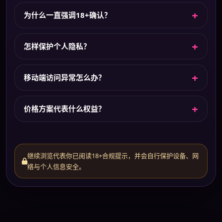
为什么一直强调18+确认？
怎样保护个人隐私？
移动端访问异常怎么办？
价格方案代表什么权益？
继续浏览代表你已阅读18+合规提示，并会自行保护设备、网
络与个人信息安全。