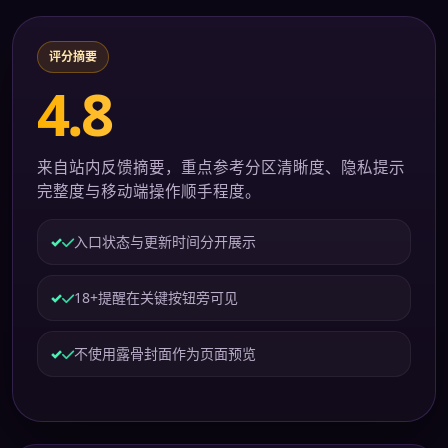
评分摘要
4.8
来自站内反馈摘要，重点参考分区清晰度、隐私提示
完整度与移动端操作顺手程度。
入口状态与更新时间分开展示
18+提醒在关键按钮旁可见
不使用露骨封面作为页面预览