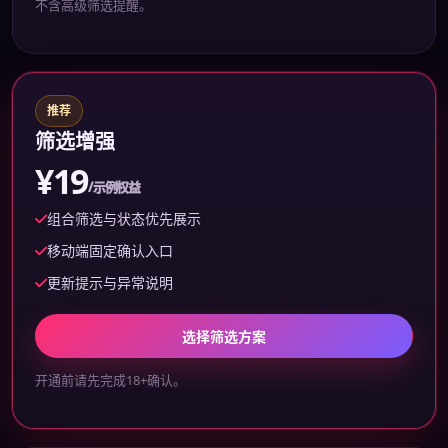
不含高级筛选提醒。
推荐
筛选增强
¥19
/ 示例权益
组合筛选与状态优先展示
移动端固定确认入口
更新提示与异常说明
选择筛选方案
开通前请先完成18+确认。