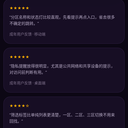
★★★★★
“分区名称和状态灯比较直观，先看提示再点入口，省去很多
不确定的跳转。”
成年用户反馈 · 移动端
★★★★★
“隐私提醒放得很明显，尤其是公共网络和共享设备的提示，
对访问前判断有用。”
成年用户反馈 · 桌面端
★★★★☆
“筛选标签比单纯列表更清楚，一区、二区、三区切换不用来
回找。”