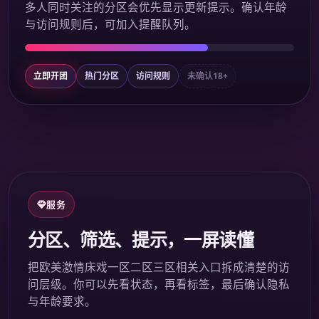
多人同时关注的分区会优先显示更新提示。确认年龄
与访问规则后，可加入提醒队列。
立即开团
热门分区
访问规则
未确认18+
服务
分区、筛选、提示，一屏读懂
把欧美激情床戏一区二区三区相关入口拆成清楚的访
问层级。你可以先看状态，再看标签，最后确认隐私
与年龄要求。