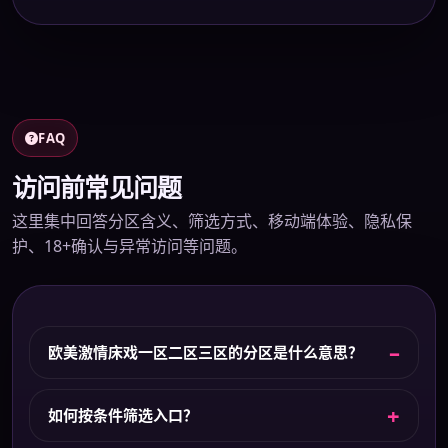
FAQ
访问前常见问题
这里集中回答分区含义、筛选方式、移动端体验、隐私保
护、18+确认与异常访问等问题。
欧美激情床戏一区二区三区的分区是什么意思？
如何按条件筛选入口？