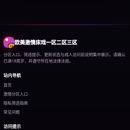
欧美激情床戏一区二区三区
分区入口、筛选提示、更新状态与成人访问前说明集中展示。请确认
已满18周岁，并遵守所在地法律法规。
站内导航
首页
激情分区入口
隐私筛选指南
常见问题
访问提示