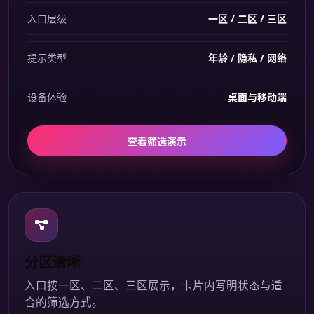
入口层级
一区 / 二区 / 三区
提示类型
年龄 / 隐私 / 网络
设备体验
桌面与移动端
查看筛选演示
分区清晰
入口按一区、二区、三区展示，卡片内写明状态与适
合的筛选方式。