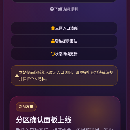
了解访问规则
三区入口清晰
隐私提示常驻
状态持续更新
本站仅面向成年人展示入口说明，请遵守所在地法律法规
并保护个人隐私。
新品发布
分区确认面板上线