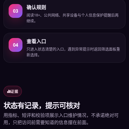
确认规则
03
阅读18+、公共网络、共享设备与个人信息保护提醒后再
继续。
查看入口
04
只进入状态清楚的入口，遇到异常提示时返回筛选面板重
新选择。
证据
状态有记录，提示可核对
用指标、短评和校验项展示入口维护情况，不承诺绝对可
用，只把访问前需要知道的信息摆在前面。