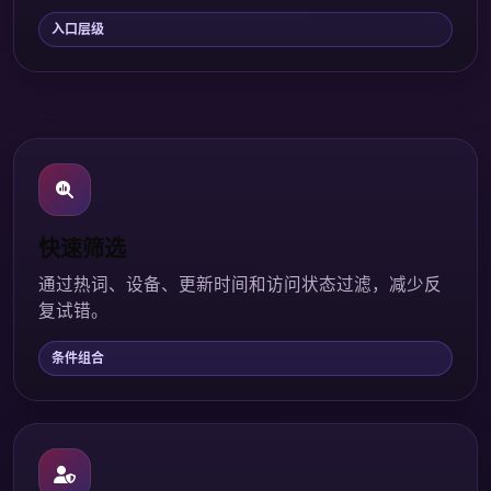
入口层级
快速筛选
通过热词、设备、更新时间和访问状态过滤，减少反
复试错。
条件组合