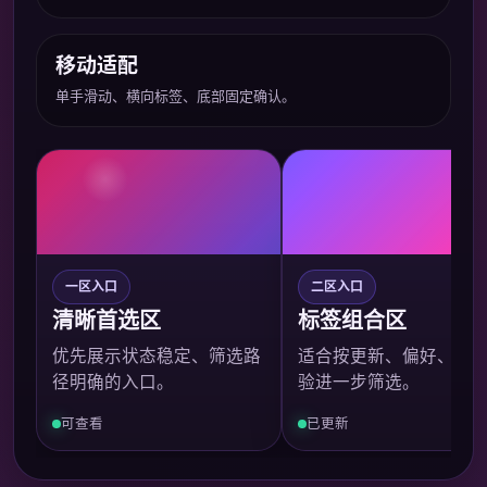
移动适配
单手滑动、横向标签、底部固定确认。
一区入口
二区入口
清晰首选区
标签组合区
优先展示状态稳定、筛选路
适合按更新、偏好、设
径明确的入口。
验进一步筛选。
可查看
已更新