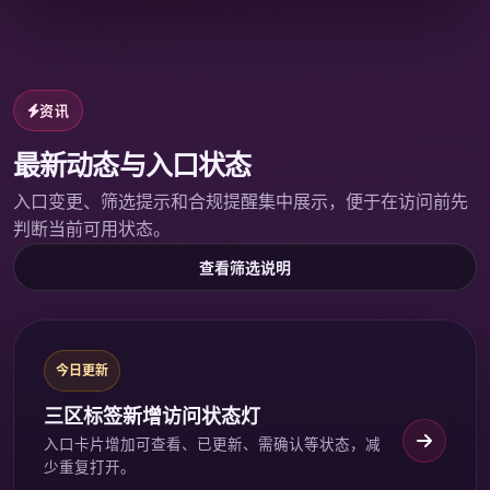
资讯
最新动态与入口状态
入口变更、筛选提示和合规提醒集中展示，便于在访问前先
判断当前可用状态。
查看筛选说明
今日更新
三区标签新增访问状态灯
入口卡片增加可查看、已更新、需确认等状态，减
少重复打开。