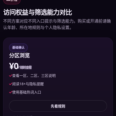
访问权益与筛选能力对比
不同方案对应不同入口提示与筛选能力。购买或开通前请确
认年龄、所在地规则与个人隐私设置。
基础确认
分区浏览
¥0
/ 规则查看
查看一区、二区、三区说明
阅读18+与隐私提醒
使用基础热词入口
先看规则