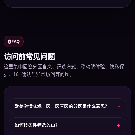
FAQ
访问前常见问题
这里集中回答分区含义、筛选方式、移动端体验、隐私保
护、18+确认与异常访问等问题。
欧美激情床戏一区二区三区的分区是什么意思？
如何按条件筛选入口？