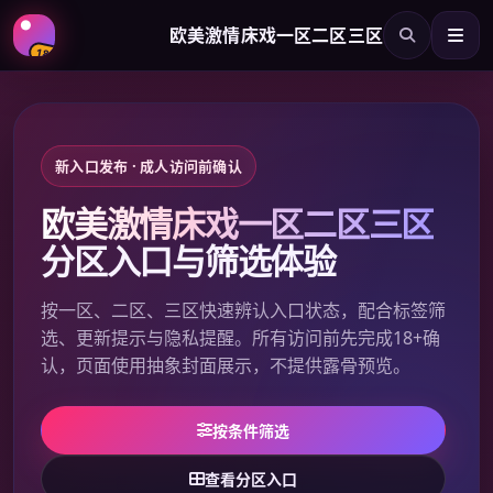
欧美激情床戏一区二区三区
新入口发布 · 成人访问前确认
欧美激情床戏一区二区三区
分区入口与筛选体验
按一区、二区、三区快速辨认入口状态，配合标签筛
选、更新提示与隐私提醒。所有访问前先完成18+确
认，页面使用抽象封面展示，不提供露骨预览。
按条件筛选
查看分区入口