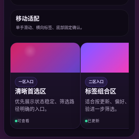
移动适配
单手滑动、横向标签、底部固定确认。
一区入口
二区入口
清晰首选区
标签组合区
优先展示状态稳定、筛选路
适合按更新、偏好、设
径明确的入口。
验进一步筛选。
可查看
已更新