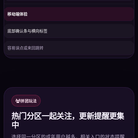
移动端体验
底部确认条与横向标签
容易误点或来回跳转
拼团玩法
热门分区一起关注，更新提醒更集
中
选择同一分区的成年用户越多，相关入口的状态提醒