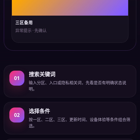
三区备用
异常提示 · 先确认
搜索关键词
01
输入分区、入口或隐私相关词，先看是否有明确状态说
明。
选择条件
02
按一区、二区、三区、更新时间、设备体验等条件组合筛
选。