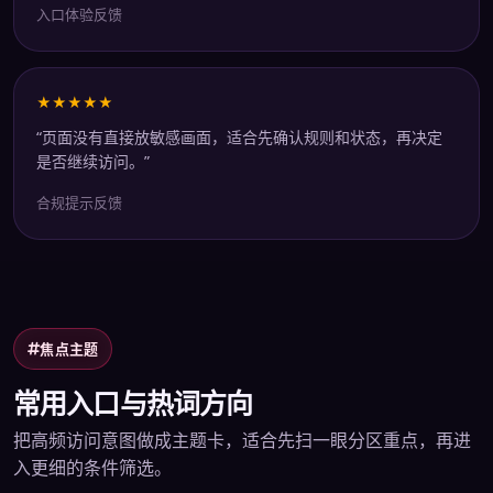
入口体验反馈
★★★★★
“页面没有直接放敏感画面，适合先确认规则和状态，再决定
是否继续访问。”
合规提示反馈
焦点主题
常用入口与热词方向
把高频访问意图做成主题卡，适合先扫一眼分区重点，再进
入更细的条件筛选。