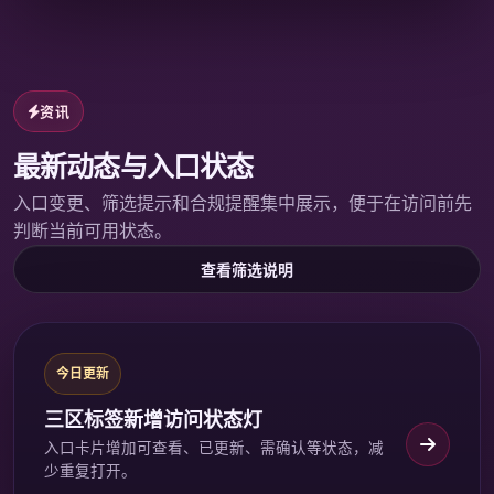
资讯
最新动态与入口状态
入口变更、筛选提示和合规提醒集中展示，便于在访问前先
判断当前可用状态。
查看筛选说明
今日更新
三区标签新增访问状态灯
入口卡片增加可查看、已更新、需确认等状态，减
少重复打开。