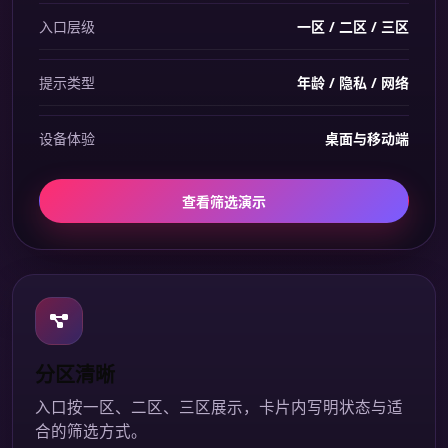
入口层级
一区 / 二区 / 三区
提示类型
年龄 / 隐私 / 网络
设备体验
桌面与移动端
查看筛选演示
分区清晰
入口按一区、二区、三区展示，卡片内写明状态与适
合的筛选方式。