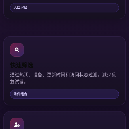
入口层级
快速筛选
通过热词、设备、更新时间和访问状态过滤，减少反
复试错。
条件组合