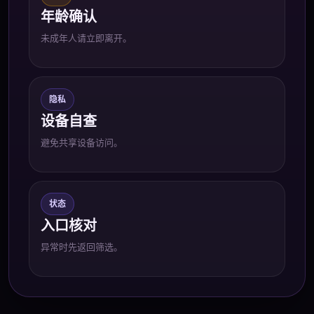
年龄确认
未成年人请立即离开。
隐私
设备自查
避免共享设备访问。
状态
入口核对
异常时先返回筛选。