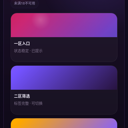
未满18不可用
一区入口
状态稳定 · 已提示
二区筛选
标签完整 · 可切换