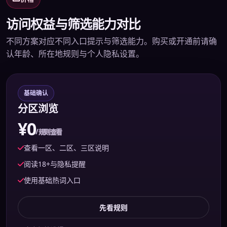
访问权益与筛选能力对比
不同方案对应不同入口提示与筛选能力。购买或开通前请确
认年龄、所在地规则与个人隐私设置。
基础确认
分区浏览
¥0
/ 规则查看
查看一区、二区、三区说明
阅读18+与隐私提醒
使用基础热词入口
先看规则