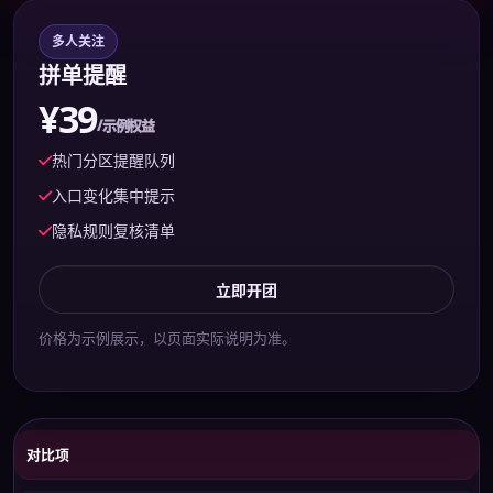
多人关注
拼单提醒
¥39
/ 示例权益
热门分区提醒队列
入口变化集中提示
隐私规则复核清单
立即开团
价格为示例展示，以页面实际说明为准。
对比项