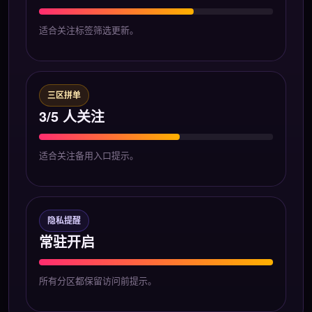
适合关注标签筛选更新。
三区拼单
3/5 人关注
适合关注备用入口提示。
隐私提醒
常驻开启
所有分区都保留访问前提示。