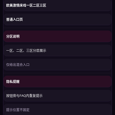
欧美激情床戏一区二区三区
普通入口页
分区说明
一区、二区、三区分层展示
仅给出混合入口
隐私提醒
按钮旁与FAQ内重复提示
提示位置不固定