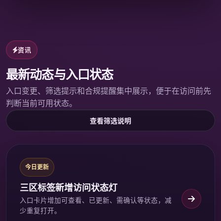
资讯
最新动态与入口状态
入口变更、筛选提示和合规提醒集中展示，便于在访问前先
判断当前可用状态。
查看筛选说明
今日更新
三区标签新增访问状态灯
入口卡片增加可查看、已更新、需确认等状态，减
少重复打开。