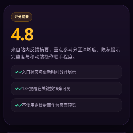
评分摘要
4.8
来自站内反馈摘要，重点参考分区清晰度、隐私提示
完整度与移动端操作顺手程度。
入口状态与更新时间分开展示
18+提醒在关键按钮旁可见
不使用露骨封面作为页面预览