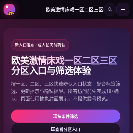
欧美激情床戏一区二区三区
新入口发布 · 成人访问前确认
欧美激情床戏一区二区三区
分区入口与筛选体验
按一区、二区、三区快速辨认入口状态，配合标签筛
选、更新提示与隐私提醒。所有访问前先完成18+确
认，页面使用抽象封面展示，不提供露骨预览。
按条件筛选
查看分区入口