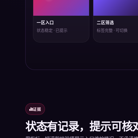
一区入口
二区筛选
状态稳定 · 已提示
标签完整 · 可切换
证据
状态有记录，提示可核