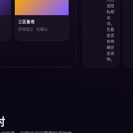
或隐
私相
关
三区备用
词，
异常提示 · 先确认
先看
是否
有明
确状
态说
明。
对