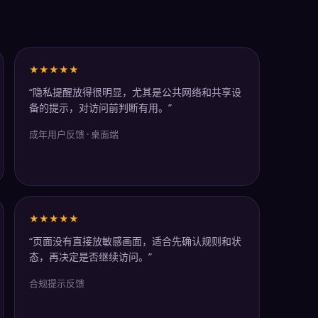
★★★★★
“隐私提醒放得很明显，尤其是公共网络和共享设
备的提示，对访问前判断有用。”
成年用户反馈 · 桌面端
★★★★★
“页面没有直接放敏感画面，适合先确认规则和状
态，再决定是否继续访问。”
合规提示反馈