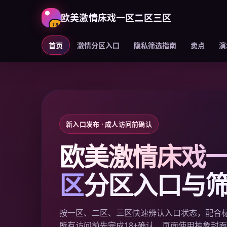
欧美激情床戏一区二区三区
首页
激情分区入口
隐私筛选指南
卖点
演
新入口发布 · 成人访问前确认
欧美激情床戏
区
分区入口与
按一区、二区、三区快速辨认入口状态，配合
所有访问前先完成18+确认，页面使用抽象封