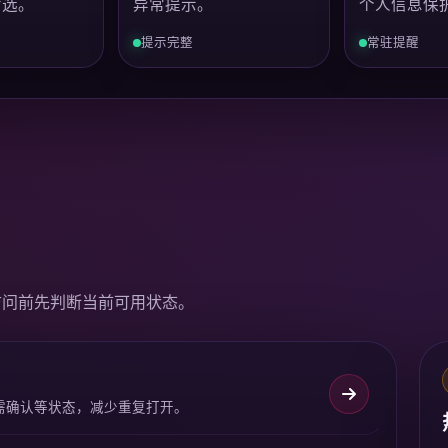
筛选。
异常提示。
个人信息保
提示完整
常驻提醒
访问前先判断当前可用状态。
需确认等状态，减少重复打开。