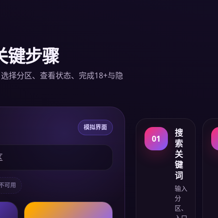
关键步骤
选择分区、查看状态、完成18+与隐
模拟界面
搜
01
索
关
区
键
词
8不可用
输入
分
区、
入口