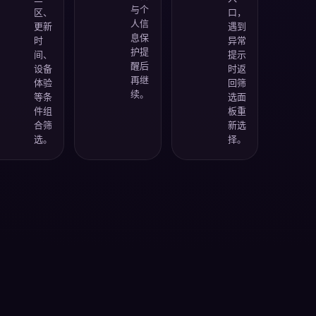
与个
区、
口，
人信
更新
遇到
息保
时
异常
护提
间、
提示
醒后
设备
时返
再继
体验
回筛
续。
等条
选面
件组
板重
合筛
新选
选。
择。