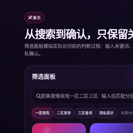
演示
从搜索到确认，只保留
筛选面板模拟实际访问前的判断过程：输入关键词、
私确认。
筛选面板
欧美激情床戏一区二区三区 · 输入后匹配分
一区优先
二区更新
三区备用
隐私提示
未满1