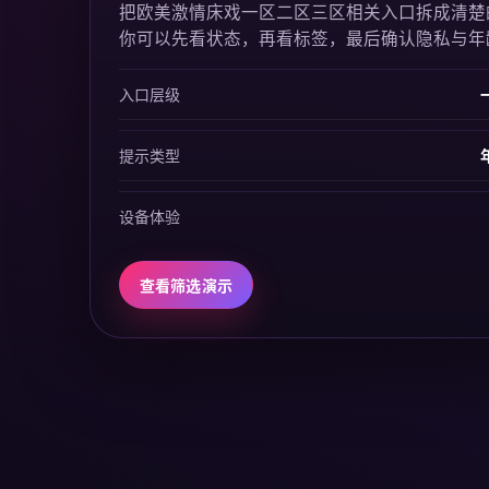
把欧美激情床戏一区二区三区相关入口拆成清楚
你可以先看状态，再看标签，最后确认隐私与年
入口层级
提示类型
设备体验
查看筛选演示